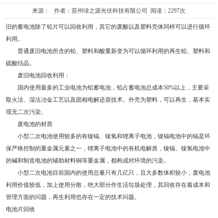
来源： 作者：苏州绿之源光伏科技有限公司 阅读：2297次
旧的蓄电池除了铅片可以回收利用，其它的废酸以及塑料壳体同样可以进行循环
利用。
普通废旧电池所含的铅、塑料和酸重新变为可以循环利用的再生铅、塑料和
硫酸结晶。
废旧电池回收利用：
国内使用最多的工业电池为铅蓄电池，铅占蓄电池总成本50%以上，主要采
取火法、湿法冶金工艺以及固相电解还原技术。外壳为塑料，可以再生，基本实
现无二次污染。
废电池的材质
小型二次电池使用较多的有镍镉、镍氢和锂离子电池，镍镉电池中的镉是环
保严格控制的重金属元素之一，锂离子电池中的有机电解质，镍镉、镍氢电池中
的碱和制造电池的辅助材料铜等重金属，都构成对环境的污染。
小型二次电池目前国内的使用总量只有几亿只，且大多数体积较小，废电池
利用价值较低，加上使用分散，绝大部分作生活垃圾处理，其回收存在着成本和
管理方面的问题，再生利用也存在一定的技术问题。
电池片回收