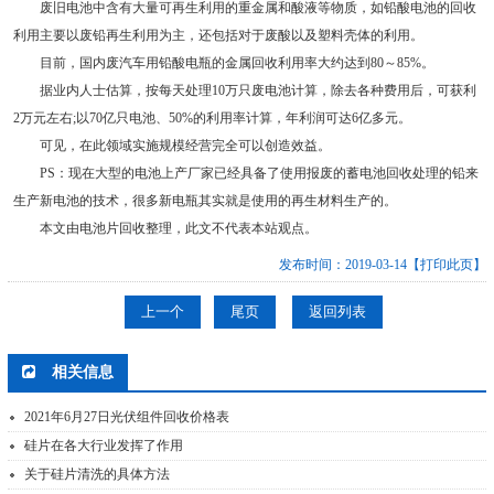
废旧电池中含有大量可再生利用的重金属和酸液等物质，如铅酸电池的回收
利用主要以废铅再生利用为主，还包括对于废酸以及塑料壳体的利用。
目前，国内废汽车用铅酸电瓶的金属回收利用率大约达到80～85%。
据业内人士估算，按每天处理10万只废电池计算，除去各种费用后，可获利
2万元左右;以70亿只电池、50%的利用率计算，年利润可达6亿多元。
可见，在此领域实施规模经营完全可以创造效益。
PS：现在大型的电池上产厂家已经具备了使用报废的蓄电池回收处理的铅来
生产新电池的技术，很多新电瓶其实就是使用的再生材料生产的。
本文由电池片回收整理，此文不代表本站观点。
发布时间：2019-03-14
【打印此页】
上一个
尾页
返回列表
相关信息
2021年6月27日光伏组件回收价格表
硅片在各大行业发挥了作用
关于硅片清洗的具体方法