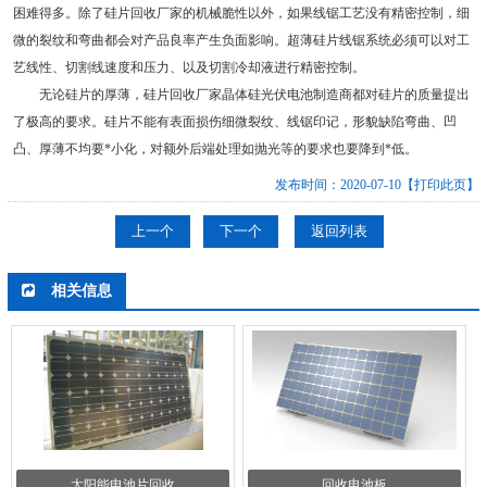
困难得多。除了硅片回收厂家的机械脆性以外，如果线锯工艺没有精密控制，细
微的裂纹和弯曲都会对产品良率产生负面影响。超薄硅片线锯系统必须可以对工
艺线性、切割线速度和压力、以及切割冷却液进行精密控制。
无论硅片的厚薄，硅片回收厂家晶体硅光伏电池制造商都对硅片的质量提出
了极高的要求。硅片不能有表面损伤细微裂纹、线锯印记，形貌缺陷弯曲、凹
凸、厚薄不均要*小化，对额外后端处理如抛光等的要求也要降到*低。
发布时间：2020-07-10
【打印此页】
上一个
下一个
返回列表
相关信息
太阳能电池片回收
回收电池板