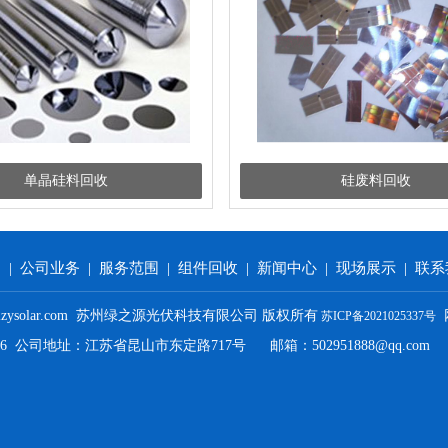
单晶硅料回收
硅废料回收
们
|
公司业务
|
服务范围
|
组件回收
|
新闻中心
|
现场展示
|
联系
-2021 lzysolar.com 苏州绿之源光伏科技有限公司 版权所有
苏ICP备2021025337号
666 公司地址：江苏省昆山市东定路717号 邮箱：502951888@qq.com