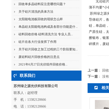
无论硅
回收单多晶硅料应注意哪些问题？
薄不均要*小
关于硅片清洗的具体方法
苏州绿之源
太阳能电池板回收的现状怎么样
导体硅片，各
硅，单晶硅，
单晶硅太阳能电池构成及各部分功能是什...
产原生硅，太
硅料回收价格 硅料清洗方法 专业人员...
擦银布，银
硅片在各大行业发挥了作用
碎裸片，废硅
关于硅片回收之加工过程的三个阶段要知...
废硅料硅片回收价格的注意点
2021年6月27日光伏组件回收价格...
上一篇
：
回收
联系我们
下一篇
： 没
苏州绿之源光伏科技有限公司
相
联系人：赵经理
手 机：13382120666
电 话：13382120666