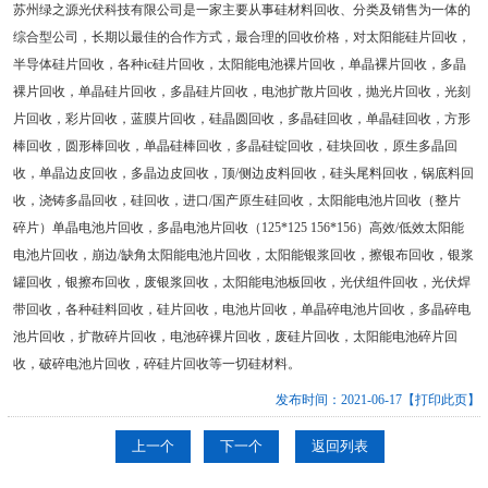
苏州绿之源光伏科技有限公司是一家主要从事硅材料回收、分类及销售为一体的
综合型公司，长期以最佳的合作方式，最合理的回收价格，对太阳能硅片回收，
半导体硅片回收，各种ic硅片回收，太阳能电池裸片回收，单晶裸片回收，多晶
裸片回收，单晶硅片回收，多晶硅片回收，电池扩散片回收，抛光片回收，光刻
片回收，彩片回收，蓝膜片回收，硅晶圆回收，多晶硅回收，单晶硅回收，方形
棒回收，圆形棒回收，单晶硅棒回收，多晶硅锭回收，硅块回收，原生多晶回
收，单晶边皮回收，多晶边皮回收，顶/侧边皮料回收，硅头尾料回收，锅底料回
收，浇铸多晶回收，硅回收，进口/国产原生硅回收，太阳能电池片回收（整片
碎片）单晶电池片回收，多晶电池片回收（125*125 156*156）高效/低效太阳能
电池片回收，崩边/缺角太阳能电池片回收，太阳能银浆回收，擦银布回收，银浆
罐回收，银擦布回收，废银浆回收，太阳能电池板回收，光伏组件回收，光伏焊
带回收，各种硅料回收，硅片回收，电池片回收，单晶碎电池片回收，多晶碎电
池片回收，扩散碎片回收，电池碎裸片回收，废硅片回收，太阳能电池碎片回
收，破碎电池片回收，碎硅片回收等一切硅材料。
发布时间：2021-06-17
【打印此页】
上一个
下一个
返回列表